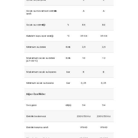
Sıcak su mevsimsel verimlilik
A
A
sınıfı
Sıcak su verimliliği
%
84
83
Kullanım suyu ayar aralığı
°C
35-64
35-64
Minimum su debisi
lt/dk
2,5
2,5
Maksimum sıcak su debisi
lt/dk
10
12
(ΔT=30°C)
Maksimum sıcak su basıncı
bar
8
8
Minimum sıcak su basıncı
bar
0,25
0,25
Diğer Özellikler
Ses gücü
dB(A)
54
54
Elektrik beslemesi
230V/50Hz
230V/50Hz
Elektrik koruma sınıfı
IPX4D
IPX4D