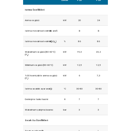
BIRIM
P 20
P 24
Isıtma Özellikleri
Anma ısı gücü
kW
20
24
Isıtma mevsimsel verimlilik sınıfı
B
B
Isıtma mevsimsel verimliliği (ƞ
)
%
86
86
s
Maksimum ısı gücü (80-60°C)
kW
19,3
23,2
(P
)
4
Minimum ısı gücü (80-60°C)
kW
12,5
12,5
%30 kısmi yükte anma ısı gücü
kW
6
7,3
(P
)
1
Isıtma sıcaklık ayar aralığı
°C
30-80
30-80
Genleşme tankı hacmi
lt
7
7
Maksimum çalışma basıncı
bar
3
3
Sıcak Su Özellikleri
Sıcak su yük profili
L
L