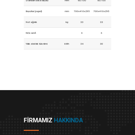
Standart baca ölçüsü
mm
60/100
60/100
Boyutlar (yxgxd)
mm
700x410x295
700x410x295
Net ağırlık
kg
33
33
NOx sınıfı
6
6
Yıllık elektrik tüketimi
kWh
34
30
FIRMAMIZ
HAKKINDA