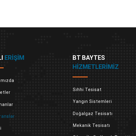
LI
ERIŞIM
BT BAYTES
HIZMETLERIMIZ
ımızda
Sıhhi Tesisat
etler
Yangın Sistemleri
manlar
Doğalgaz Tesisatı
ranslar
Mekanik Tesisatı
i