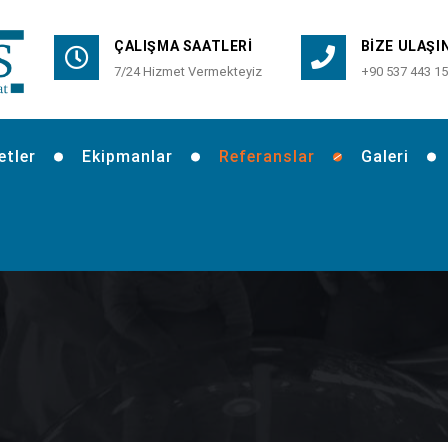
ÇALIŞMA SAATLERI
BIZE ULAŞI
7/24 Hizmet Vermekteyiz
+90 537 443 15
etler
Ekipmanlar
Referanslar
Galeri