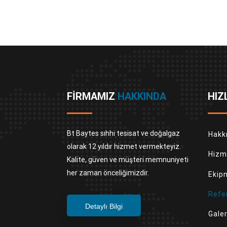
FIRMAMIZ
HAKKINDA
HIZ
Bt Baytes sıhhi tesisat ve doğalgaz
Hakk
olarak 12 yıldır hizmet vermekteyiz.
Hizm
Kalite, güven ve müşteri memnuniyeti
her zaman önceliğimizdir.
Ekip
Refe
Detaylı Bilgi
Galer