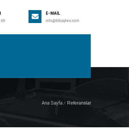
N
E-MAIL
 69
info@btbaytes.com
Ana Sayfa
Referanslar