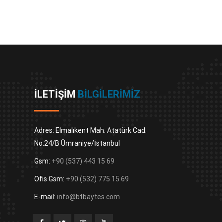
İLETIŞIM
BILGILERIMIZ
Adres: Elmalıkent Mah. Atatürk Cad.
No:24/B Ümraniye/İstanbul
Gsm:
+90 (537) 443 15 69
Ofis Gsm:
+90 (532) 775 15 69
E-mail:
info@btbaytes.com